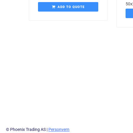
50
ADD TO QUOTE
© Phoenix Trading AS |
Personvern