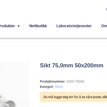
rodukter
Nettbutikk
Laboratorietjenester
Om
Sikt 75,0mm 50x200mm
Produktnummer:
2050-75000
Kategori:
Sikter
Du må logge deg inn for å se våre priser, ell