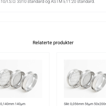
.S. 410/I.S.O. 3310 standard og ASTM E11:20 standard.
Relaterte produkter
t 0,140mm 140µm
Sikt 0,056mm 56µm 50x20