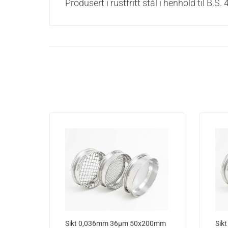
Produsert i rustfritt stål i henhold til B
Sikt 0,036mm 36µm 50x200mm
Sik