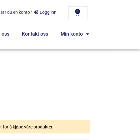
0
Har du en konto?
Logg inn
 oss
Kontakt oss
Min konto
er for å kjøpe våre produkter.