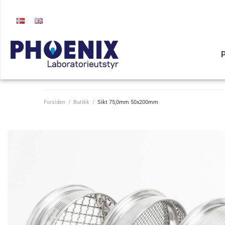
P
Forsiden
/
Butikk
/
Sikt 75,0mm 50x200mm