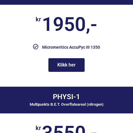
1950,-
kr
Micromeritics AccuPyc III 1350
Klikk her
PHYSI-1
Multipunkts B.E.T. Overflateareal (nitrogen)
3550,-
kr