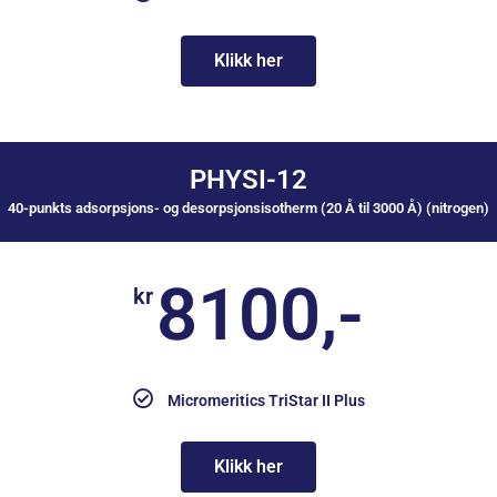
Klikk her
PHYSI-12
40-punkts adsorpsjons- og desorpsjonsisotherm (20 Å til 3000 Å) (nitrogen)
8100,-
kr
Micromeritics TriStar II Plus
Klikk her