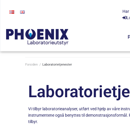
Har
L
P
Forsiden
/
Laboratorietjenester
Laboratorietj
Vi tilbyr laboratorieanalyser, utført ved hjelp av våre ins
instrumentene også benyttes til demonstrasjonsformål. Pr
tilbyr.