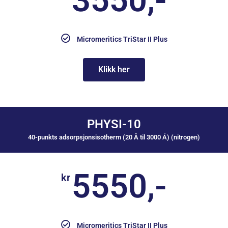
Micromeritics TriStar II Plus
Klikk her
PHYSI-10
40-punkts adsorpsjonsisotherm (20 Å til 3000 Å) (nitrogen)
5550,-
kr
Micromeritics TriStar II Plus