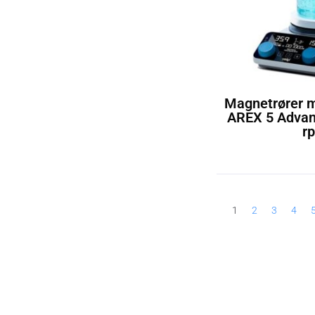
Magnetrører 
AREX 5 Advan
r
1
2
3
4