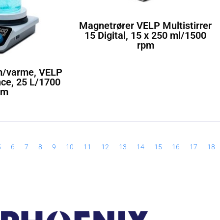
Magnetrører VELP Multistirrer
15 Digital, 15 x 250 ml/1500
rpm
m/varme, VELP
ce, 25 L/1700
pm
5
6
7
8
9
10
11
12
13
14
15
16
17
18