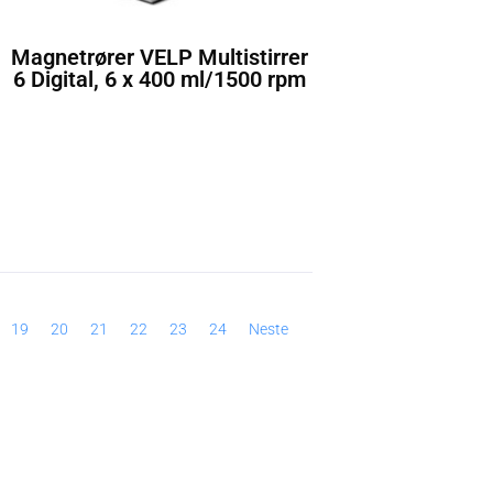
Magnetrører VELP Multistirrer
6 Digital, 6 x 400 ml/1500 rpm
19
20
21
22
23
24
Neste