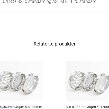
.S. 410/I.S.O. 3310 standard og ASTM E11:20 standard.
Relaterte produkter
t 0,040mm 40µm 50x200mm
Sikt 0,038mm 38µm 50x20