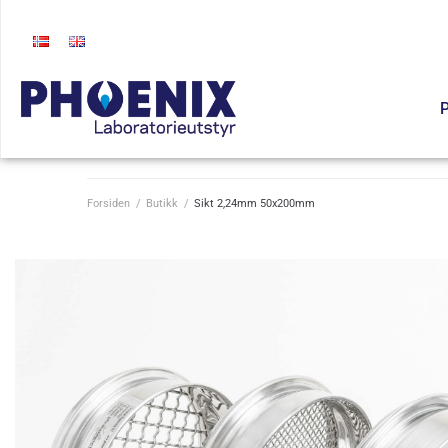
P
Forsiden
/
Butikk
/
Sikt 2,24mm 50x200mm