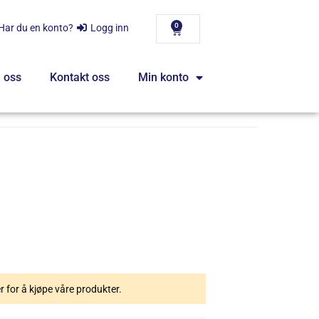
0
Har du en konto?
Logg inn
 oss
Kontakt oss
Min konto
er for å kjøpe våre produkter.