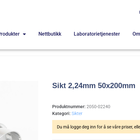
rodukter
Nettbutikk
Laboratorietjenester
Om
Sikt 2,24mm 50x200mm
Produktnummer:
2050-02240
Kategori:
Sikter
Du må logge deg inn for å se våre priser, ell