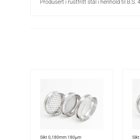
Produsert i rustfritt stål i henhold til B
Sikt 0,180mm 180µm
Sik