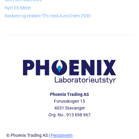
Nytt ES-Meter
Raskere og enklere TPx med AutoChem 2930
Phoenix Trading AS
Forusskogen 15
4031 Stavanger
Org. No.: 913 698 967
© Phoenix Trading AS |
Personvern