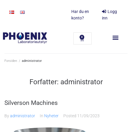
Har du en
Logg
konto?
inn
0
Forsiden
/
administrator
Forfatter:
administrator
Silverson Machines
By
administrator
In
Nyheter
Posted
11/09/2023