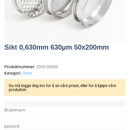
Sikt 0,630mm 630µm 50x200mm
Produktnummer:
2050-00630
Kategori:
Sikter
Du må logge deg inn for å se våre priser, eller for å kjøpe våre
produkter.
Brukernavn
passord