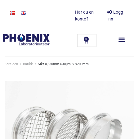
Har du en
Logg
konto?
inn
0
Forsiden
/
Butikk
/
Sikt 0,630mm 630µm 50x200mm