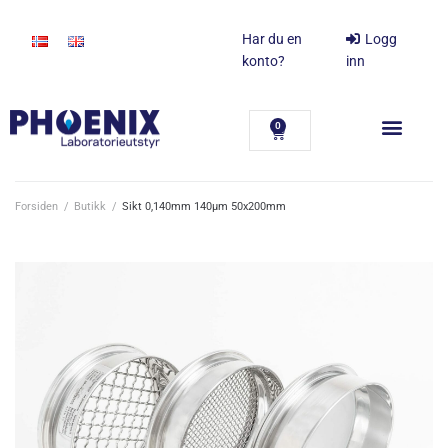
Har du en
Logg
konto?
inn
0
Forsiden
/
Butikk
/
Sikt 0,140mm 140µm 50x200mm