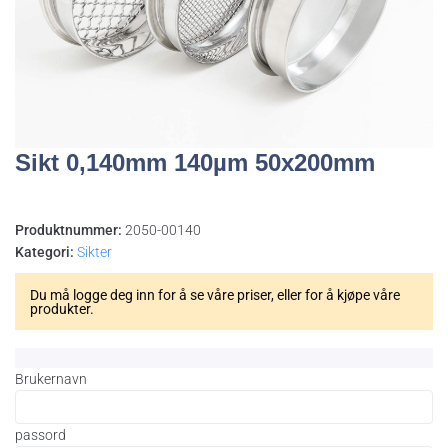
Sikt 0,140mm 140µm 50x200mm
Produktnummer:
2050-00140
Kategori:
Sikter
Du må logge deg inn for å se våre priser, eller for å kjøpe våre
produkter.
Brukernavn
passord