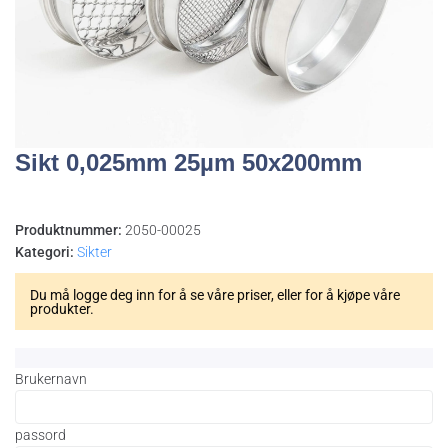
Sikt 0,025mm 25µm 50x200mm
Produktnummer:
2050-00025
Kategori:
Sikter
Du må logge deg inn for å se våre priser, eller for å kjøpe våre
produkter.
Brukernavn
passord