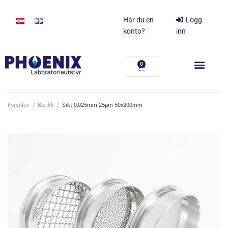
Har du en
Logg
konto?
inn
0
Forsiden
/
Butikk
/
Sikt 0,025mm 25µm 50x200mm