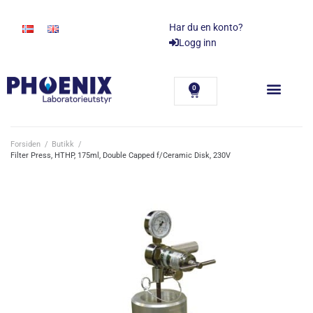
Har du en konto?
Logg inn
0
Forsiden
/
Butikk
/
Filter Press, HTHP, 175ml, Double Capped f/Ceramic Disk, 230V