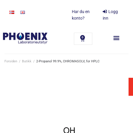
Har du en
Logg
konto?
inn
0
Forsiden
/
Butikk
/
2-Propanol 99.9%, CHROMASOLV, for HPLC