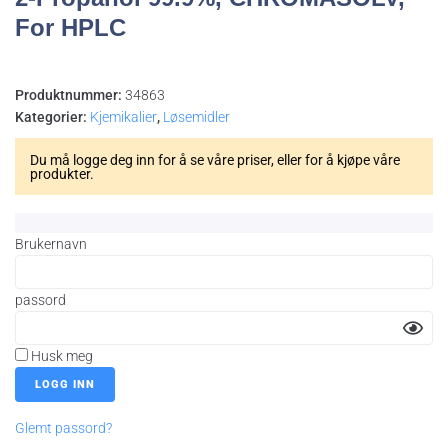
For HPLC
Produktnummer:
34863
Kategorier:
Kjemikalier
,
Løsemidler
Du må logge deg inn for å se våre priser, eller for å kjøpe våre
produkter.
Brukernavn
passord
Husk meg
Glemt passord?