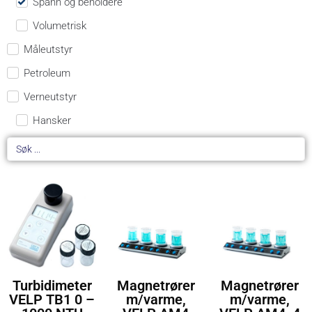
Spann og beholdere
Volumetrisk
Måleutstyr
Petroleum
Verneutstyr
Hansker
Turbidimeter
Magnetrører
Magnetrører
VELP TB1 0 –
m/varme,
m/varme,