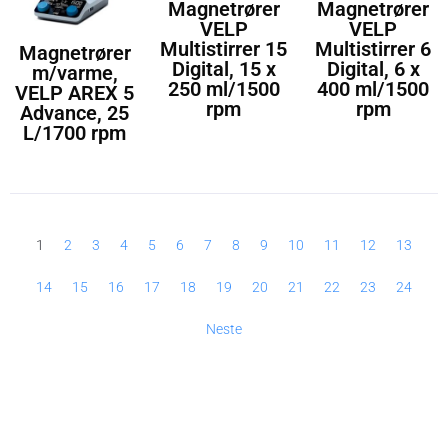
Magnetrører
Magnetrører
VELP
VELP
Multistirrer 15
Multistirrer 6
Magnetrører
Digital, 15 x
Digital, 6 x
m/varme,
250 ml/1500
400 ml/1500
VELP AREX 5
rpm
rpm
Advance, 25
L/1700 rpm
1
2
3
4
5
6
7
8
9
10
11
12
13
14
15
16
17
18
19
20
21
22
23
24
Neste