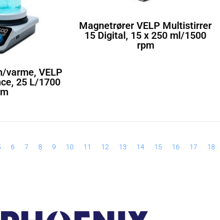
Magnetrører VELP Multistirrer
15 Digital, 15 x 250 ml/1500
rpm
m/varme, VELP
ce, 25 L/1700
pm
5
6
7
8
9
10
11
12
13
14
15
16
17
18