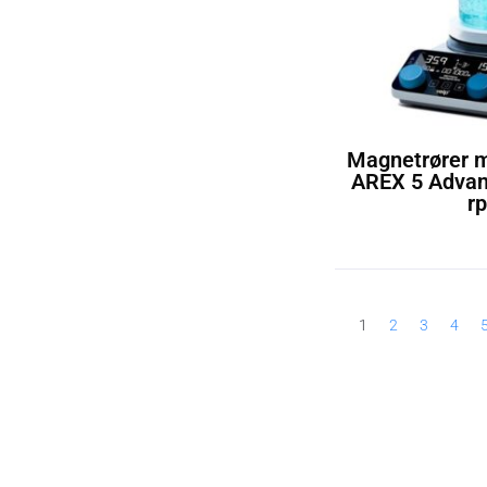
Magnetrører 
AREX 5 Advan
r
1
2
3
4