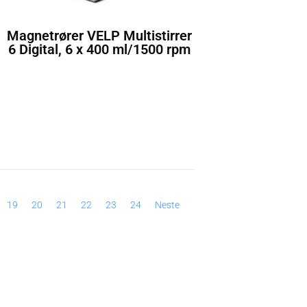
Magnetrører VELP Multistirrer
6 Digital, 6 x 400 ml/1500 rpm
19
20
21
22
23
24
Neste