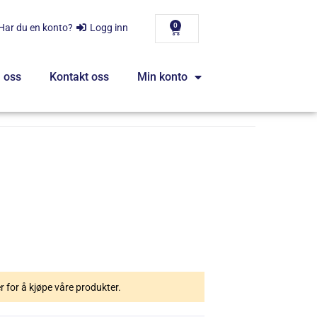
0
Har du en konto?
Logg inn
 oss
Kontakt oss
Min konto
er for å kjøpe våre produkter.