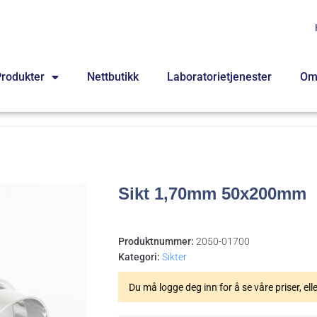
rodukter
Nettbutikk
Laboratorietjenester
Om
Sikt 1,70mm 50x200mm
Produktnummer:
2050-01700
Kategori:
Sikter
Du må logge deg inn for å se våre priser, ell