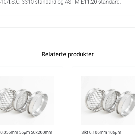
.S. 410/I.S.O. 3310 standard og ASTM E11:20 standard.
Relaterte produkter
t 0,056mm 56µm 50x200mm
Sikt 0,106mm 106µm