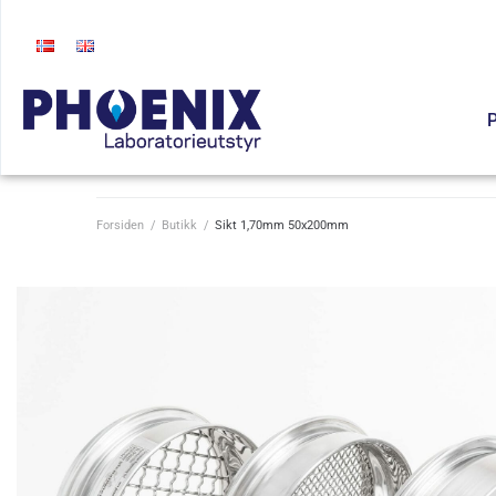
P
Forsiden
/
Butikk
/
Sikt 1,70mm 50x200mm